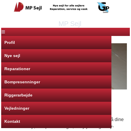
MP Sejl
≡
Profil
Nye sejl
Reparationer
Bompresenninger
Riggerarbejde
MP Sejl
Vejledninger
Nye sejl, reparation af sejl, udskiftning af solkant på dine
Kontakt
rullesejl, bompresenninger, Lazy-jack og Lazy-