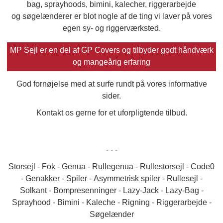
bag, sprayhoods, bimini, kalecher, riggerarbejde
og søgelænderer er blot nogle af de ting vi laver på vores
egen sy- og riggerværksted.
MP Sejl er en del af GP Covers og tilbyder godt håndværk
og mangeårig erfaring
God fornøjelse med at surfe rundt på vores informative
sider.
Kontakt os gerne for et uforpligtende tilbud.
- - -
Storsejl - Fok - Genua - Rullegenua - Rullestorsejl - Code0
- Genakker - Spiler - Asymmetrisk spiler - Rullesejl -
Solkant - Bompresenninger - Lazy-Jack - Lazy-Bag -
Sprayhood - Bimini - Kaleche - Rigning - Riggerarbejde -
Søgelænder